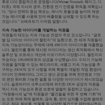
후로 CO2 중립적으로 운영됩니다(Wiener Neustadt, 헤이그, 디
타흐). 국제 지사의 경우, 친환경 전기 인증을 취득할 계획입니
다. “당사 전략의 중심 목표는, 에너지 효율성을 높이며 재생
가능 에너지를 사용해 잔여 배출량을 상쇄할 수 있도록 하는
것입니다.” 슈베르트가 이처럼 말합니다.
지속 가능한 아이디어를 개발하는 직원들
직원들의 태도는 지속 가능성 컨셉의 주요 요소입니다. “글로
벌 딥 다이브 아이디어 챌린지”의 일환으로, 전 세계 직원들이
지속 가능성이라는 주제에 대해 498가지 아이디어를 제출했습
니다. 챌린지를 통해 제시된 아이디어는 생산 최적화에서 혁신
솔루션 및 프로세스 개선에 이르기까지 다양합니다. 챌린지의
우승자는 100,000유로의 상금을 수상했습니다. 수리가 가능해
자원을 절약할 수 있는 헤드라이트, 새롭고 지속 가능성을 추
구하는 ZKW의 요구 사항을 위해 특별히 개발된 작업 환경(아
이디어 인큐베이터), 그리고 생산 공정을 위해 천연원료 기반
의 완전 퇴비화 가능한 필름 등 다양한 아이디어가 제시되었습
니다. 슬로바키아 크루소비체에 위치한 ZKW 공장의 직원들
역시 지속 가능성과 환경 보호에 열렬히 동참하고 있습니다.
“자원봉사의 날”에 직원들은 “물건들을 위한 두 번째 기회”라
는 모토 하에 목재 팔레트, 금속 통, 판지 상자를 수집해 팔레트
가구, 침대, 퇴비통, 빗물통 등 다양한 물건으로 재탄생시켰습