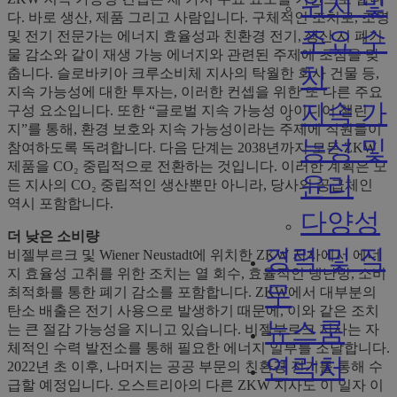
위치 및
다. 바로 생산, 제품 그리고 사람입니다. 구체적인 조치로, 조명
주요 수
및 전기 전문가는 에너지 효율성과 친환경 전기, 생산 시 폐기
물 감소와 같이 재생 가능 에너지와 관련된 주제에 초점을 맞
치
춥니다. 슬로바키아 크루소비체 지사의 탁월한 회사 건물 등,
지속 가능성에 대한 투자는, 이러한 컨셉을 위한 또 다른 주요
지속 가
구성 요소입니다. 또한 “글로벌 지속 가능성 아이디어 챌린
지”를 통해, 환경 보호와 지속 가능성이라는 주제에 직원들이
능성 및
참여하도록 독려합니다. 다음 단계는 2038년까지 모든 ZKW
제품을 CO₂ 중립적으로 전환하는 것입니다. 이러한 계획은 모
윤리
든 지사의 CO₂ 중립적인 생산뿐만 아니라, 당사의 공급체인
역시 포함합니다.
다양성
더 낮은 소비량
경력 및 직
비젤부르크 및 Wiener Neustadt에 위치한 ZKW 지사에서 에너
지 효율성 고취를 위한 조치는 열 회수, 효율적인 냉난방, 소비
무
최적화를 통한 폐기 감소를 포함합니다. ZKW에서 대부분의
탄소 배출은 전기 사용으로 발생하기 때문에, 이와 같은 조치
뉴스룸
는 큰 절감 가능성을 지니고 있습니다. 비젤부르크 지사는 자
체적인 수력 발전소를 통해 필요한 에너지 일부를 조달합니다.
연락처
2022년 초 이후, 나머지는 공공 부문의 친환경 전기를 통해 수
급할 예정입니다. 오스트리아의 다른 ZKW 지사도 이 일자 이