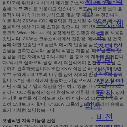
제품 및 혁
한민국에 위치한 지사에서 폐기물 감소, 자원 보존 및 환경 보
호에 더 큰 관심을 기울이고 있습니다. 목표는 제품을 보다 효
신
율적이며 지속 가능한 방식으로 개발 및 제조하는 것입니다.
이를 위해 ZKW는 CO2 배출량을 감소시킬 수 있도록 에너지
당사 제
효율적인 생산 기계에 초점을 맞춥니다. 2022년 이후, 비젤부
르크와 Wiener Neustadt의 공장에서도 친환경 에너지를 사용할
품
것입니다. ZKW는 크루소비체에서 친환경, 에너지 절감 건축
조명의
물에 대한 인증인 A0 등급의 에너지 인증을 받은 최초의 회사
건물을 건축했습니다. 공장의 직원은 재활용, 폐기물 분리 및
미래
절감을 위한 자체적인 이니셔티브를 통해 이 계획에 함께합니
다. 멕시코 실라오의 공장 역시 혁신적이며 친환경 기준을 준
시리즈
수하여 건축하였습니다. 또한 ZKW 직원은 라 푸리시마 자연
보호 구역에 240그루의 나무를 심어 지역의 환경 보호에 함께
생산 및
합니다. “전 세계적에서 활동하는 기업으로서, ZKW는 당사가
지닌 사회 및 기업적 책임을 인지하고 있습니다. 따라서 2025
품질
년까지 CO2 중립적인 생산 현장으로 전환할 계획입니다. 당사
는 기후 보호를 적극적으로 지지하며 당사의 CO₂ 발자국을 면
회사
밀히 살펴보고자 합니다.” ZKW 그룹의 CEO인 올리버 슈베르
트가 이처럼 설명했습니다.
비전
포괄적인 지속 가능성 컨셉
ZKW 지속 가능성 컨셉은 세 가지 주요 요소를 기반으로 합니