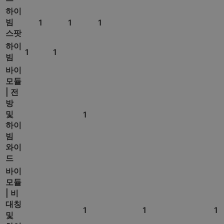
하이
빔
1
1
1
스팟
하이
1
1
빔
바이
모듈
| 전
방
및
1
하이
빔
와이
드
바이
모듈
| 비
대칭
1
1
1
및