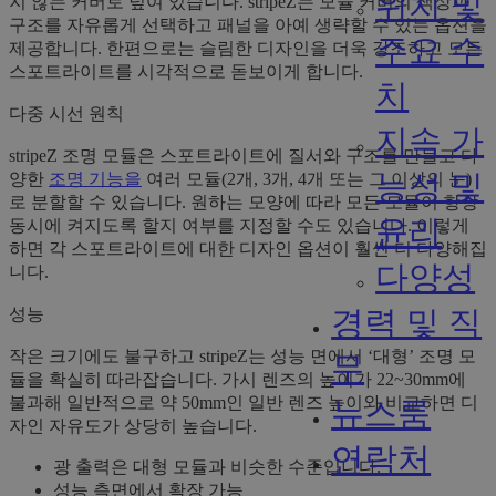
위치 및
지 않는 커버로 덮여 있습니다. stripeZ는 모듈 커버의 색상과
구조를 자유롭게 선택하고 패널을 아예 생략할 수 있는 옵션을
주요 수
제공합니다. 한편으로는 슬림한 디자인을 더욱 강조하고 모든
스포트라이트를 시각적으로 돋보이게 합니다.
치
다중 시선 원칙
지속 가
stripeZ 조명 모듈은 스포트라이트에 질서와 구조를 만들고 다
능성 및
양한
조명 기능을
여러 모듈(2개, 3개, 4개 또는 그 이상의 눈)
로 분할할 수 있습니다. 원하는 모양에 따라 모든 모듈이 항상
윤리
동시에 켜지도록 할지 여부를 지정할 수도 있습니다. 이렇게
하면 각 스포트라이트에 대한 디자인 옵션이 훨씬 더 다양해집
다양성
니다.
경력 및 직
성능
작은 크기에도 불구하고 stripeZ는 성능 면에서 ‘대형’ 조명 모
무
듈을 확실히 따라잡습니다. 가시 렌즈의 높이가 22~30mm에
불과해 일반적으로 약 50mm인 일반 렌즈 높이와 비교하면 디
뉴스룸
자인 자유도가 상당히 높습니다.
연락처
광 출력은 대형 모듈과 비슷한 수준입니다.
성능 측면에서 확장 가능