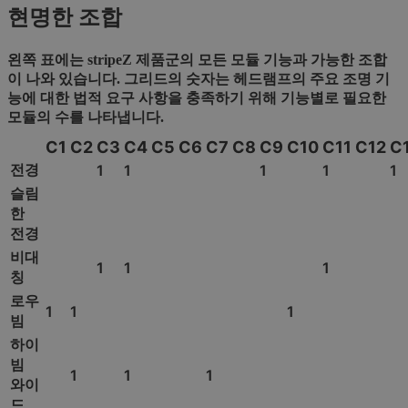
현명한 조합
왼쪽 표에는 stripeZ 제품군의 모든 모듈 기능과 가능한 조합
이 나와 있습니다. 그리드의 숫자는 헤드램프의 주요 조명 기
능에 대한 법적 요구 사항을 충족하기 위해 기능별로 필요한
모듈의 수를 나타냅니다.
C1
C2
C3
C4
C5
C6
C7
C8
C9
C10
C11
C12
C
전경
1
1
1
1
1
슬림
한
전경
비대
1
1
1
칭
로우
1
1
1
빔
하이
빔
1
1
1
와이
드