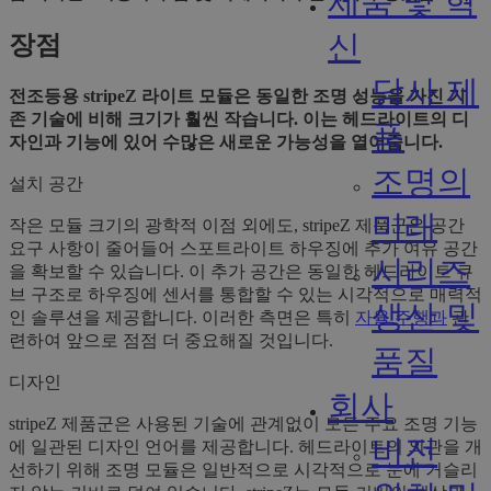
제품 및 혁
신
장점
당사 제
전조등용 stripeZ 라이트 모듈은 동일한 조명 성능을 가진 기
존 기술에 비해 크기가 훨씬 작습니다. 이는 헤드라이트의 디
품
자인과 기능에 있어 수많은 새로운 가능성을 열어줍니다.
조명의
설치 공간
미래
작은 모듈 크기의 광학적 이점 외에도, stripeZ 제품군은 공간
요구 사항이 줄어들어 스포트라이트 하우징에 추가 여유 공간
시리즈
을 확보할 수 있습니다. 이 추가 공간은 동일한 헤드라이트 큐
브 구조로 하우징에 센서를 통합할 수 있는 시각적으로 매력적
생산 및
인 솔루션을 제공합니다. 이러한 측면은 특히
자율 주행과
관
련하여 앞으로 점점 더 중요해질 것입니다.
품질
디자인
회사
stripeZ 제품군은 사용된 기술에 관계없이 모든 주요 조명 기능
비전
에 일관된 디자인 언어를 제공합니다. 헤드라이트의 외관을 개
선하기 위해 조명 모듈은 일반적으로 시각적으로 눈에 거슬리