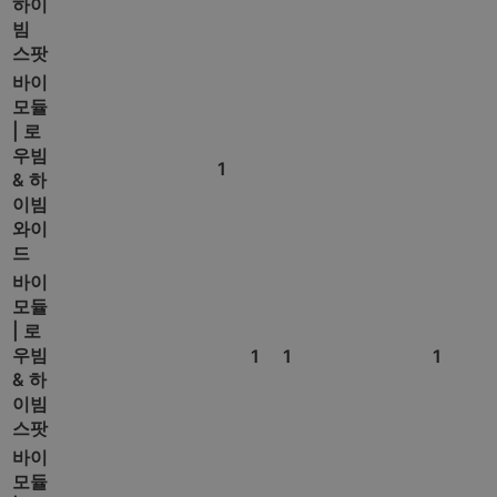
하이
빔
스팟
바이
모듈
| 로
우빔
1
& 하
이빔
와이
드
바이
모듈
| 로
우빔
1
1
1
& 하
이빔
스팟
바이
모듈