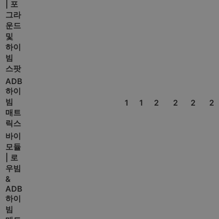
| 포
그라
운드
및
하이
빔
스팟
ADB
하이
빔
1
1
2
2
2
2
매트
릭스
바이
모듈
| 로
우빔
&
ADB
하이
빔