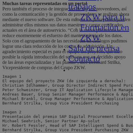
Muchas tareas representadas en un portal
trabajos
Pero también el proceso de integración de nuevos proveedores, así
como la comunicación y la gestión de proveedores se realizan ahora
ZKW para ti
mediante el nuevo software. De esta manera los proveedores pueden
Formación en
administrar ellos mismos sus datos maestros y cargar certificados
actuales en el área de autoservicio. “Con la nueva plataforma se
ZKW
reduce enormemente el esfuerzo del mantenimiento de los datos.
Solo con el agrupamiento de las necesidades en catálogos pudimos
Sala de prensa
lograr una clara reducción de los costos de adquisición. Un
agradecimiento especial es para el equipo del proyecto, que hizo
Contacto
posible la rápida introducción del software con un decidido apoyo
de las áreas especializadas y las plantas”, dice Bernhard Strilka,
Vicepresidente de compras del Grupo ZKW.
Imagen 1
El equipo del proyecto ZKW (de izquierda a derecha):
Christian Idlhammer, Group Director Indirect Spend Purc
Peter Schweinzer, Group IT Application Lifecycle Manage
Andreas Bauer, Group Senior Manager Performance & Appli
Michael Brankl, Group Manager Performance & Application
Bernhard Strilka, Group Vice President Purchasing
Imagen 2
Presentación del premio SAP Digital Procurement Excelle
Michael Seehrich, Senior Partner Ap-solut
Hr. Robert Fessler, Head of SAP Intelligent Spend & Bus
Bernhard Strilka, Group Vice President Purchasing ZKW 