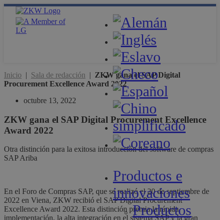
Inicio
|
Sala de redacción
|
ZKW gana el SAP Digital
Procurement Excellence Award 2022
octubre 13, 2022
ZKW gana el SAP Digital Procurement Excellence
Award 2022
Otra distinción para la exitosa introducción del software de compras
SAP Ariba
Productos e
innovaciones
En el Foro de Compras SAP, que se realizó el 20 de septiembre de
2022 en Viena, ZKW recibió el SAP Digital Procurement
Productos
Excellence Award 2022. Esta distinción premia la rápida
implementación, la alta integración en el sistema SAP y la gran