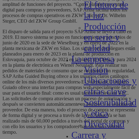
El futuro de
amplitud de funciones del proyecto. “Como plataforma central
digital para compras y proveedores, SAP Ariba facilita todos los
la luz
procesos de compras operativos en ZKW”, dice el Dr. Wilhelm
Steger, CEO del ZKW Group GmbH.
Producción
El disparo de salida para el proyecto SAP Ariba se llevó a cabo en
en serie y
2019. El nuevo sistema se puso en funcionamiento a principios de
junio de 2020 en la sede de Wieselburg y en enero de 2022 en la
calidad
planta mexicana de ZKW en Silao. Los siguientes despliegues están
planeados para enero de 2023 en la planta de producción en
La empresa
Eslovaquia, para octubre de 2023 en la planta de China, y para 2024
en la planta de electrónica en Wiener Neustadt. Para realizar sus
Visión
pedidos de materiales de consumo que se requieren con regularidad,
SAP Ariba Guided Buying ofrece a los usuarios claros catálogos
Ubicaciones y
online de los más diversos proveedores. El Sistema de Compras
Guiado ofrece una interfaz para compras web especialmente fácil de
cifras clave
usar para el usuario final: como es usual también el área de B2C.
Las solicitudes de compra atraviesan un proceso de autorización y
Sostenibilidad
después se convierten automáticamente en pedidos y se solicitan al
proveedor. De esta manera, todo el proceso de compra se representa
y ética
de forma digital y se procesa a través de la red Ariba. Ya se han
realizado más de 60,000 pedidos a través del portal de compras y
Diversidad
con ello los usuarios y los compradores han ahorrado valioso
tiempo.
Carrera y