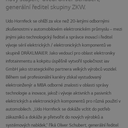
generální ředitel skupiny ZKW.
Udo Hornfeck se ohlíží za více než 20-letými odbornými
zkušenostmi v automobilovém elektronickém průmyslu – mezi
jinými jako technologický ředitel a správce inovací i ředitel
vývoje sérií elektrických / elektronických komponentů ve
skupině DRÄXLMAIER. Jako vedoucí pro oblast elektroniky
infotainmentu a kokpitu úspěšně vytvořil společnost iav
GmbH jako strategického partnera velkých výrobců vozidel.
Během své profesionální kariéry získal vystudovaný
elektroinženýr a MBA odborné znalosti v oblasti správy
technologie a inovace, jakož i vývoje aktivních a pasivních
elektrických a elektronických komponentů pro různá použití v
automobilech. „Udo Hornfeck se dokáže vcítit do potřeb
zákazníků a dokáže je přetvořit do nových výrobků a
systémových nabídek,” říká Oliver Schubert, generální ředitel