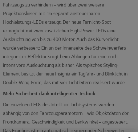
Fahrzeugs zu verhindern – wird über zwei weitere
Projektionslinsen mit 16 separat ansteuerbaren
Hochleistungs-LEDs erzeugt. Der neue Fernlicht-Spot
ermöglicht mit zwei zusätzlichen High-Power LEDs eine
Ausleuchtung von bis zu 400 Meter. Auch das Kurvenlicht
wurde verbessert: Ein an der Innenseite des Schweinwerfers
integrierter Reflektor sorgt beim Abbiegen für eine noch
intensivere Ausleuchtung als bisher. Als typisches Styling-
Element besitzt der neue Insignia ein Tagfahr- und Blinklicht in
Double-Wing-Form, das mit vier Lichtleitern realisiert wurde.
Mehr Sicherheit dank intelligenter Technik
Die einzelnen LEDs des IntelliLux-Lichtsystems werden
abhängig von den Fahrzeugparametern – wie Objektdaten der
Frontkamera, Geschwindigkeit und Lenkwinkel – angesteuert.
Das Ergebnis ist ein automatisch reagierender Scheinwerfer,