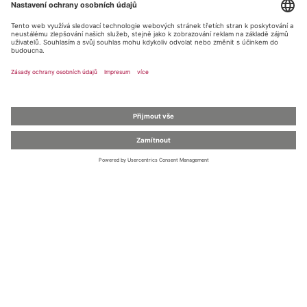
der beispielsweise außerhalb des Stadtbereichs selbsttätig in
den Fernlichtmodus umschaltet und die Länge und Verteilung
des Lichtkegels kontinuierlich jeder Verkehrssituation anpasst.
Damit unterstützt das System den Fahrer proaktiv bei
Nachtfahrten –egal, ob dieser auf der Autobahn, der
Landstraße, in der Stadt oder durch Kurven fährt. „Das
hochmoderne System macht für Fahrer und Passagiere des
neuen Opel Insignia im wahrsten Sinne des Wortes die Nacht
zum Tag, ohne dabei andere Verkehrsteilnehmer zu blenden“,
meint Ingolf Schneider, Leiter Lichttechnik der Opel Adam AG.
Kontakt pro tisk
Laura Kammerer,
M.A.